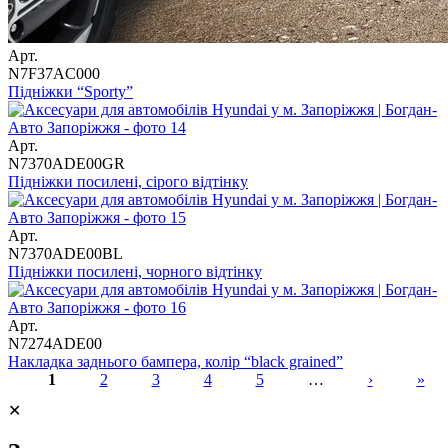
Арт.
N7F37AC000
Підніжки “Sporty”
Арт.
N7370ADE00GR
Підніжки посилені, сірого відтінку
Арт.
N7370ADE00BL
Підніжки посилені, чорного відтінку
Арт.
N7274ADE00
Накладка заднього бампера, колір “black grained”
1
2
3
4
5
…
›
»
Сторінки
✕