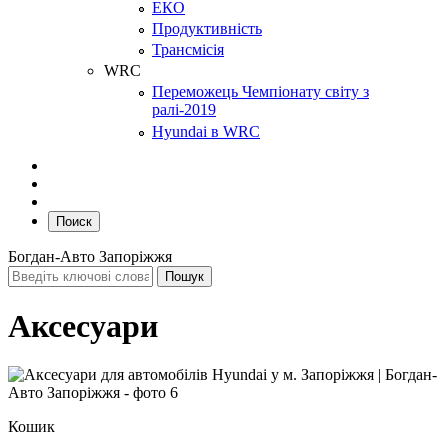
ЕКО
Продуктивність
Трансмісія
WRC
Переможець Чемпіонату світу з
ралі-2019
Hyundai в WRC
Поиск
Богдан-Авто Запоріжжя
Аксесуари
Кошик