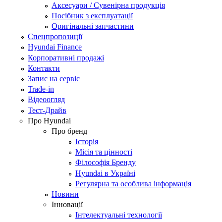
Аксесуари / Сувенірна продукція
Посібник з експлуатації
Оригінальні запчастини
Спецпропозиції
Hyundai Finance
Корпоративні продажі
Контакти
Запис на сервіс
Trade-in
Відеоогляд
Тест-Драйв
Про Hyundai
Про бренд
Історія
Місія та цінності
Філософія Бренду
Hyundai в Україні
Регулярна та особлива інформація
Новини
Інновації
Інтелектуальні технології