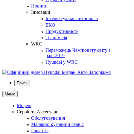
Новини
Інновації
Інтелектуальні технології
ЕКО
Продуктивність
Трансмісія
WRC
Переможець Чемпіонату світу з
ралі-2019
Hyundai у WRC
Поиск
Меню
Моделі
Сервіс та Аксесуари
Обслуговування
Малярно-кузовний сервіс
Гарантія