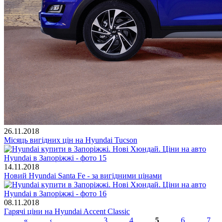
26.11.2018
Місяць вигідних цін на Hyundai Tucson
14.11.2018
Новий Hyundai Santa Fe - за вигідними цінами
08.11.2018
Гарячі ціни на Hyundai Accent Classic
«
‹
…
3
4
5
6
7