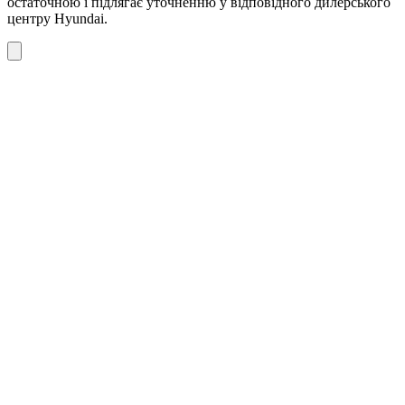
остаточною і підлягає уточненню у відповідного дилерського
центру Hyundai.