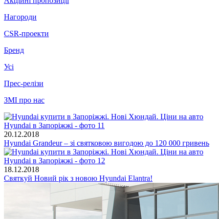
Акційні пропозиції
Нагороди
CSR-проекти
Бренд
Усі
Прес-релізи
ЗМІ про нас
20.12.2018
Hyundai Grandeur – зі святковою вигодою до 120 000 гривень
18.12.2018
Святкуй Новий рік з новою Hyundai Elantra!