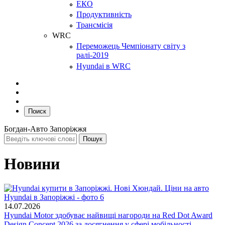
ЕКО
Продуктивність
Трансмісія
WRC
Переможець Чемпіонату світу з
ралі-2019
Hyundai в WRC
Поиск
Богдан-Авто Запоріжжя
Новини
14.07.2026
Hyundai Motor здобуває найвищі нагороди на Red Dot Award
Design Concept 2026 за досягнення у сфері мобільності