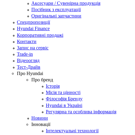
Аксесуари / Сувенірна продукція
Посібник з експлуатації
Оригінальні запчастини
Спецпропозиції
Hyundai Finance
Корпоративні продажі
Контакти
Запис на сервіс
Trade-in
Відеоогляд
Тест-Драйв
Про Hyundai
Про бренд
Історія
Місія та цінності
Філософія Бренду
Hyundai в Україні
Регулярна та особлива інформація
Новини
Інновації
Інтелектуальні технології