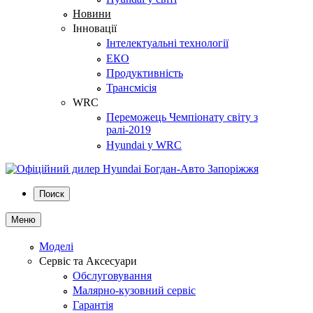
Новини
Інновації
Інтелектуальні технології
ЕКО
Продуктивність
Трансмісія
WRC
Переможець Чемпіонату світу з
ралі-2019
Hyundai у WRC
Поиск
Меню
Моделі
Сервіс та Аксесуари
Обслуговування
Малярно-кузовний сервіс
Гарантія