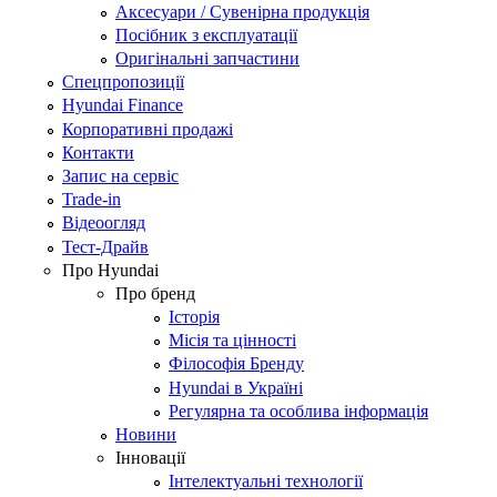
Аксесуари / Сувенірна продукція
Посібник з експлуатації
Оригінальні запчастини
Спецпропозиції
Hyundai Finance
Корпоративні продажі
Контакти
Запис на сервіс
Trade-in
Відеоогляд
Тест-Драйв
Про Hyundai
Про бренд
Історія
Місія та цінності
Філософія Бренду
Hyundai в Україні
Регулярна та особлива інформація
Новини
Інновації
Інтелектуальні технології