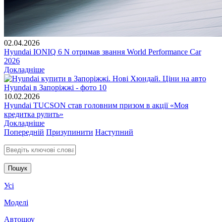
02.04.2026
Hyundai IONIQ 6 N отримав звання World Performance Car
2026
Докладніше
10.02.2026
Hyundai TUCSON став головним призом в акції «Моя
кредитка рулить»
Докладніше
Попередній
Призупинити
Наступний
Введіть ключові слова для пошуку
Усі
Моделі
Автошоу