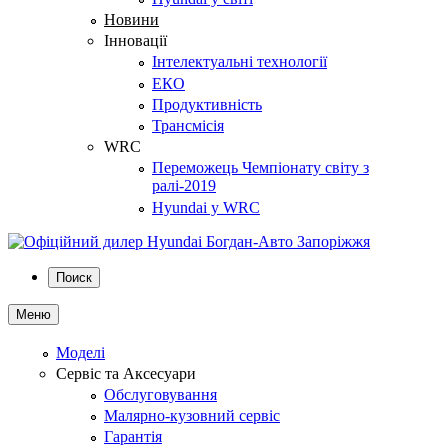
Новини
Інновації
Інтелектуальні технології
ЕКО
Продуктивність
Трансмісія
WRC
Переможець Чемпіонату світу з
ралі-2019
Hyundai у WRC
Поиск
Меню
Моделі
Сервіс та Аксесуари
Обслуговування
Малярно-кузовний сервіс
Гарантія