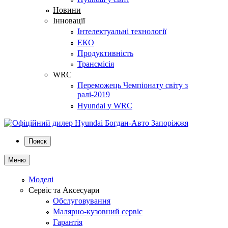
Новини
Інновації
Інтелектуальні технології
ЕКО
Продуктивність
Трансмісія
WRC
Переможець Чемпіонату світу з
ралі-2019
Hyundai у WRC
Поиск
Меню
Моделі
Сервіс та Аксесуари
Обслуговування
Малярно-кузовний сервіс
Гарантія