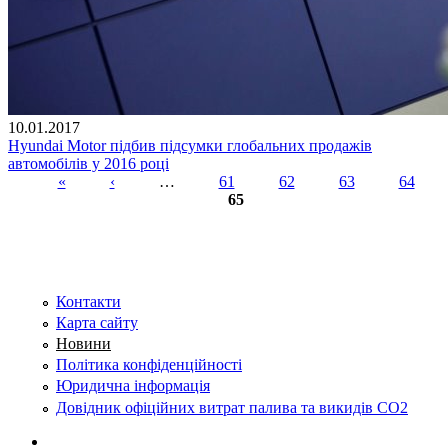
10.01.2017
Hyundai Motor підбив підсумки глобальних продажів
автомобілів у 2016 році
«
‹
…
61
62
63
64
65
Сторінки
Контакти
Карта сайту
Новини
Політика конфіденційності
Юридична інформація
Довідник офіційних витрат палива та викидів СО2