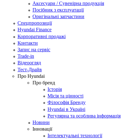
Аксесуари / Сувенірна продукція
Посібник з експлуатації
Оригінальні запчастини
Спецпропозиції
Hyundai Finance
Корпоративні продажі
Контакти
Запис на сервіс
Trade-in
Відеоогляд
Тест-Драйв
Про Hyundai
Про бренд
Історія
Місія та цінності
Філософія Бренду
Hyundai в Україні
Регулярна та особлива інформація
Новини
Інновації
Інтелектуальні технології