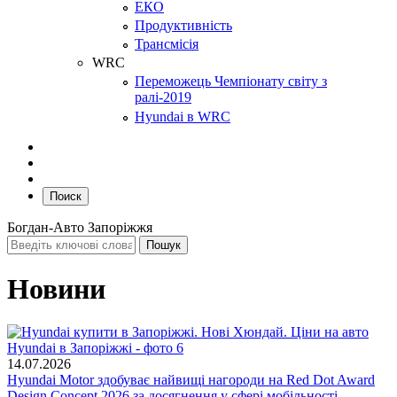
ЕКО
Продуктивність
Трансмісія
WRC
Переможець Чемпіонату світу з
ралі-2019
Hyundai в WRC
Поиск
Богдан-Авто Запоріжжя
Новини
14.07.2026
Hyundai Motor здобуває найвищі нагороди на Red Dot Award
Design Concept 2026 за досягнення у сфері мобільності