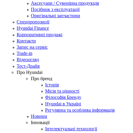
Аксесуари / Сувенірна продукція
Посібник з експлуатації
Оригінальні запчастини
Спецпропозиції
Hyundai Finance
Корпоративні продажі
Контакти
Запис на сервіс
Trade-in
Відеоогляд
Тест-Драйв
Про Hyundai
Про бренд
Історія
Місія та цінності
Філософія Бренду
Hyundai в Україні
Регулярна та особлива інформація
Новини
Інновації
Інтелектуальні технології