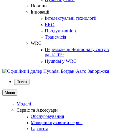
Новини
Інновації
Інтелектуальні технології
ЕКО
Продуктивність
Трансмісія
WRC
Переможець Чемпіонату світу з
ралі-2019
Hyundai у WRC
Поиск
Меню
Моделі
Сервіс та Аксесуари
Обслуговування
Малярно-кузовний сервіс
Гарантія