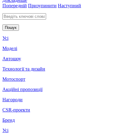
Докладніше
Попередній
Призупинити
Наступний
Введіть ключові слова для пошуку
Усі
Моделі
Автошоу
Технології та дизайн
Мотоспорт
Акційні пропозиції
Нагороди
CSR-проекти
Бренд
Усі