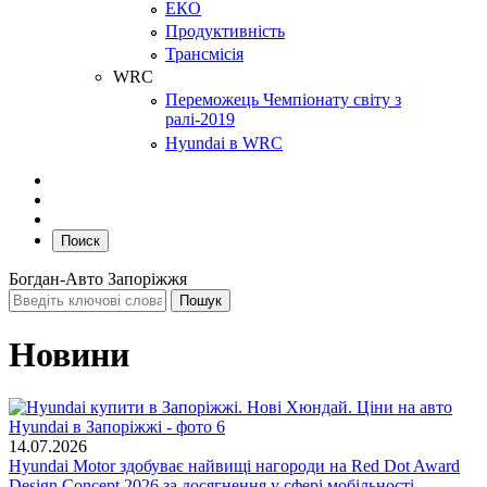
ЕКО
Продуктивність
Трансмісія
WRC
Переможець Чемпіонату світу з
ралі-2019
Hyundai в WRC
Поиск
Богдан-Авто Запоріжжя
Новини
14.07.2026
Hyundai Motor здобуває найвищі нагороди на Red Dot Award
Design Concept 2026 за досягнення у сфері мобільності