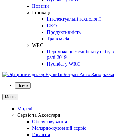
Новини
Інновації
Інтелектуальні технології
ЕКО
Продуктивність
Трансмісія
WRC
Переможець Чемпіонату світу з
ралі-2019
Hyundai у WRC
Поиск
Меню
Моделі
Сервіс та Аксесуари
Обслуговування
Малярно-кузовний сервіс
Гарантія