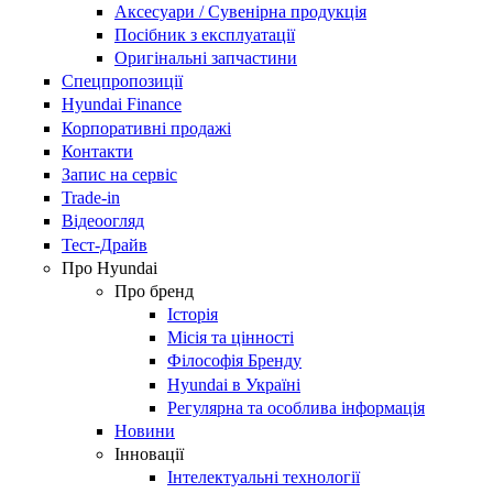
Аксесуари / Сувенірна продукція
Посібник з експлуатації
Оригінальні запчастини
Спецпропозиції
Hyundai Finance
Корпоративні продажі
Контакти
Запис на сервіс
Trade-in
Відеоогляд
Тест-Драйв
Про Hyundai
Про бренд
Історія
Місія та цінності
Філософія Бренду
Hyundai в Україні
Регулярна та особлива інформація
Новини
Інновації
Інтелектуальні технології