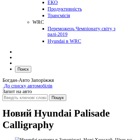
ЕКО
Продуктивність
Трансмісія
WRC
Переможець Чемпіонату світу з
ралі-2019
Hyundai в WRC
Поиск
Богдан-Авто Запоріжжя
До списку автомобілів
Запит на авто
Новий Hyundai Palisade
Calligraphy