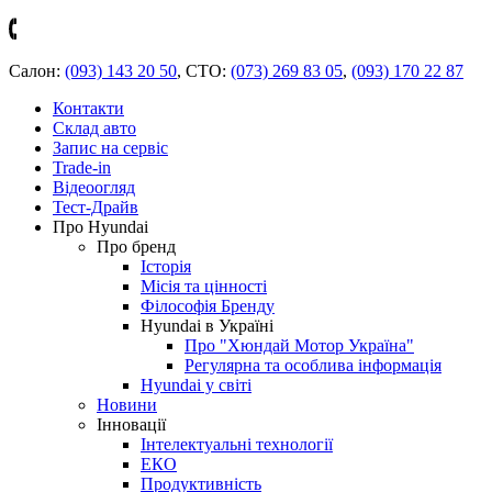
Салон:
(093) 143 20 50
,
СТО:
(073) 269 83 05
,
(093) 170 22 87
Контакти
Склад авто
Запис на сервіс
Trade-in
Відеоогляд
Тест-Драйв
Про Hyundai
Про бренд
Історія
Місія та цінності
Філософія Бренду
Hyundai в Україні
Про "Хюндай Мотор Україна"
Регулярна та особлива інформація
Hyundai у світі
Новини
Інновації
Інтелектуальні технології
ЕКО
Продуктивність