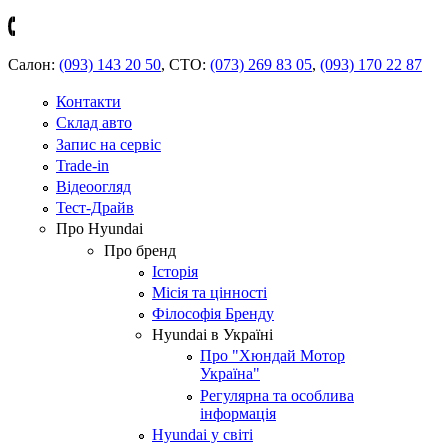
Салон:
(093) 143 20 50
,
СТО:
(073) 269 83 05
,
(093) 170 22 87
Контакти
Склад авто
Запис на сервіс
Trade-in
Відеоогляд
Тест-Драйв
Про Hyundai
Про бренд
Історія
Місія та цінності
Філософія Бренду
Hyundai в Україні
Про "Хюндай Мотор
Україна"
Регулярна та особлива
інформація
Hyundai у світі