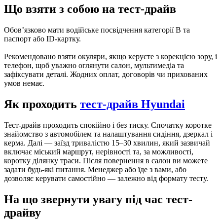
Що взяти з собою на тест-драйв
Обовʼязково мати водійське посвідчення категорії B та
паспорт або ID-картку.
Рекомендовано взяти окуляри, якщо керуєте з корекцією зору, і
телефон, щоб уважно оглянути салон, мультимедіа та
зафіксувати деталі. Жодних оплат, договорів чи прихованих
умов немає.
Як проходить
тест-драйв Hyundai
Тест-драйв проходить спокійно і без тиску. Спочатку коротке
знайомство з автомобілем та налаштування сидіння, дзеркал і
керма. Далі — заїзд тривалістю 15–30 хвилин, який зазвичай
включає міський маршрут, нерівності та, за можливості,
коротку ділянку траси. Після повернення в салон ви можете
задати будь-які питання. Менеджер або їде з вами, або
дозволяє керувати самостійно — залежно від формату тесту.
На що звернути увагу під час тест-
драйву