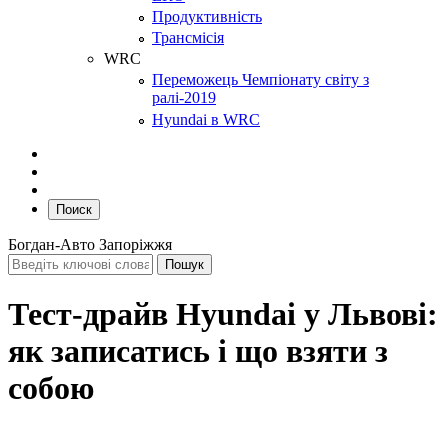
Продуктивність
Трансмісія
WRC
Переможець Чемпіонату світу з
ралі-2019
Hyundai в WRC
Поиск
Богдан-Авто Запоріжжя
Тест-драйв Hyundai у Львові:
як записатись і що взяти з
собою