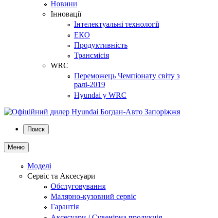
Новини
Інновації
Інтелектуальні технології
ЕКО
Продуктивність
Трансмісія
WRC
Переможець Чемпіонату світу з
ралі-2019
Hyundai у WRC
Поиск
Меню
Моделі
Сервіс та Аксесуари
Обслуговування
Малярно-кузовний сервіс
Гарантія
Аксесуари / Сувенірна продукція