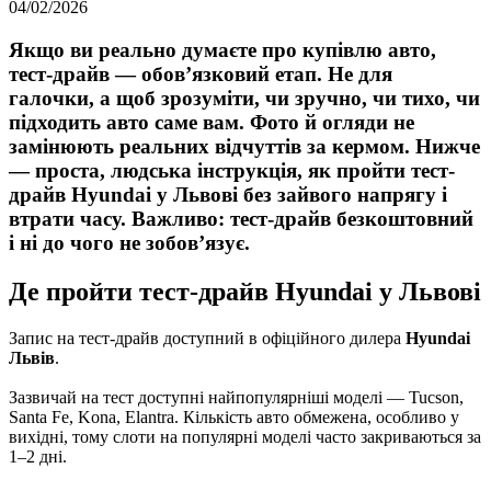
04/02/2026
Якщо ви реально думаєте про купівлю авто,
тест-драйв — обовʼязковий етап. Не для
галочки, а щоб зрозуміти, чи зручно, чи тихо, чи
підходить авто саме вам. Фото й огляди не
замінюють реальних відчуттів за кермом. Нижче
— проста, людська інструкція, як пройти тест-
драйв Hyundai у Львові без зайвого напрягу і
втрати часу. Важливо: тест-драйв безкоштовний
і ні до чого не зобовʼязує.
Де пройти тест-драйв Hyundai у Львові
Запис на тест-драйв доступний в офіційного дилера
Hyundai
Львів
.
Зазвичай на тест доступні найпопулярніші моделі — Tucson,
Santa Fe, Kona, Elantra. Кількість авто обмежена, особливо у
вихідні, тому слоти на популярні моделі часто закриваються за
1–2 дні.