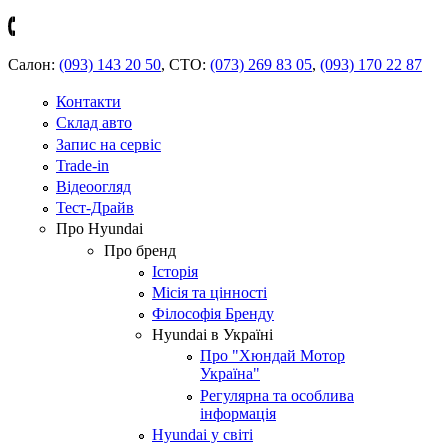
Салон:
(093) 143 20 50
,
СТО:
(073) 269 83 05
,
(093) 170 22 87
Контакти
Склад авто
Запис на сервіс
Trade-in
Відеоогляд
Тест-Драйв
Про Hyundai
Про бренд
Історія
Місія та цінності
Філософія Бренду
Hyundai в Україні
Про "Хюндай Мотор
Україна"
Регулярна та особлива
інформація
Hyundai у світі