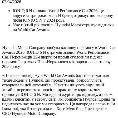
02/04/2026
IONIQ 6 N названо World Performance Car 2026; це
вдруге за три роки, коли N бренд отримує цю нагороду
після IONIQ 5 N у 2024 році.
Уже п’ятий рік поспіль Hyundai Motor отримує відзнаки
на World Car Awards.
Hyundai Motor Company здобула важливу перемогу в World Car
Awards 2026: IONIQ 6 N отримав звання World Performance
Car. Переможців 22-ї щорічної премії оголосили під час
церемонії в рамках Нью-Йоркського міжнародного автошоу
2026 року.
«Це визнання від журі World Car Awards багато означає для
тисяч людей у Hyundai, які проєктували, розробляли та
створювали цей автомобіль. Клієнти цінують відмінний
дизайн, передові технології та практичну користь, яку
пропонує IONIQ 6 N. Ми вдячні журі за цю відзнаку, а також
вдячні клієнтам у всьому світі, які обирають Hyundai щодня та
надихають нас на усе ми створюємо. Ця нагорода належить їм
і команді, яка її заслужила.» – Хосе Муньйос, Президент та
CEO Hyundai Motor Company.