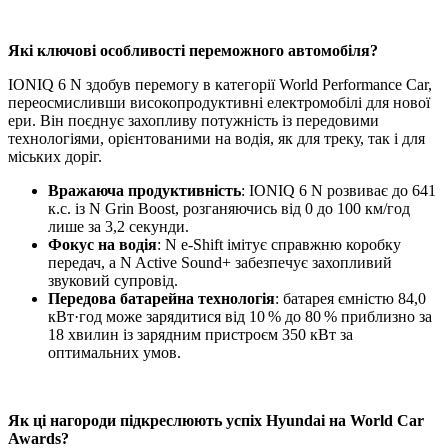
Які ключові особливості переможного автомобіля?
IONIQ 6 N здобув перемогу в категорії World Performance Car,
переосмисливши високопродуктивні електромобілі для нової
ери. Він поєднує захопливу потужність із передовими
технологіями, орієнтованими на водія, як для треку, так і для
міських доріг.
Вражаюча продуктивність
: IONIQ 6 N розвиває до 641
к.с. із N Grin Boost, розганяючись від 0 до 100 км/год
лише за 3,2 секунди.
Фокус на водія
: N e-Shift імітує справжню коробку
передач, а N Active Sound+ забезпечує захопливий
звуковий супровід.
Передова батарейна технологія
: батарея ємністю 84,0
кВт·год може зарядитися від 10 % до 80 % приблизно за
18 хвилин із зарядним пристроєм 350 кВт за
оптимальних умов.
Як ці нагороди підкреслюють успіх Hyundai на World Car
Awards?