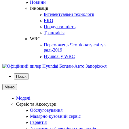
Новини
Інновації
Інтелектуальні технології
ЕКО
Продуктивність
Трансмісія
WRC
Переможець Чемпіонату світу з
ралі-2019
Hyundai у WRC
Поиск
Меню
Моделі
Сервіс та Аксесуари
Обслуговування
Малярно-кузовний сервіс
Гарантія
Аксесуари / Сувенірна продукція