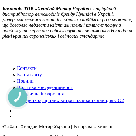
Компанія ТOВ «Хюндай Мотор Україна»
- офіційний
дистриб’ютор автомобілів бренду Hyundai в Україні.
Дилерська мережа компанії є однією з найбільш розгалужених,
що дозволяє надавати клієнтам повний комплекс послуг з
продажу та сервісного обслуговування автомобілів Hyundai на
рівні кращих європейських і світових стандартів
Контакти
Карта сайту
Новини
Політика конфіденційності
Юридична інформація
КНОПКА
ЗВ'ЯЗКУ
Довідник офіційних витрат палива та викидів СО2
© 2026 | Хюндай Мотор Україна | Усі права захищені