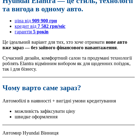
H​
yundai Elantra
— це стиль, технології
та вигода в одному авто.
ціна від
909 900 грн
кредит від
7 582 грн/міс
гарантія
5 років
Це ідеальний варіант для тих, хто хоче отримати
нове авто
вже зараз — без зайвого фінансового навантаження
.
Сучасний дизайн, комфортний салон та продумані технології
роблять Elantra відмінним вибором як для щоденних поїздок,
так і для бізнесу.
Чому варто саме зараз?
Автомобілі в наявності + вигідні умови кредитування
можливість зафіксувати ціну
швидке оформлення
Автомир Hyundai Вінниця