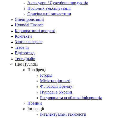
Аксесуари / Сувенірна продукція
Посібник з експлуатації
Оригінальні запчастини
Спецпропозиції
Hyundai Finance
Корпоративні продажі
Контакти
Запис на сервіс
Trade-in
Відеоогляд
Тест-Драйв
Про Hyundai
Про бренд
Історія
Місія та цінності
Філософія Бренду
Hyundai в Україні
Регулярна та особлива інформація
Новини
Інновації
Інтелектуальні технології