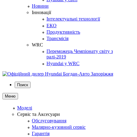
Новини
Інновації
Інтелектуальні технології
ЕКО
Продуктивність
Трансмісія
WRC
Переможець Чемпіонату світу з
ралі-2019
Hyundai у WRC
Поиск
Меню
Моделі
Сервіс та Аксесуари
Обслуговування
Малярно-кузовний сервіс
Гарантія