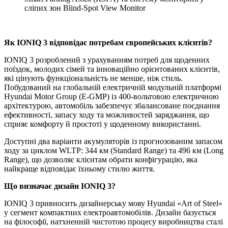
сліпих зон Blind-Spot View Monitor
Як IONIQ 3 відповідає потребам європейських клієнтів?
IONIQ 3 розроблений з урахуванням потреб для щоденних
поїздок, молодих сімей та інноваційно орієнтованих клієнтів,
які цінують функціональність не менше, ніж стиль.
Побудований на глобальній електричній модульній платформі
Hyundai Motor Group (E-GMP) із 400-вольтовою електричною
архітектурою, автомобіль забезпечує збалансоване поєднання
ефективності, запасу ходу та можливостей заряджання, що
сприяє комфорту й простоті у щоденному використанні.
Доступні два варіанти акумуляторів із прогнозованим запасом
ходу за циклом WLTP: 344 км (Standard Range) та 496 км (Long
Range), що дозволяє клієнтам обрати конфігурацію, яка
найкраще відповідає їхньому стилю життя.
Що визначає дизайн
IONIQ
3?
IONIQ 3 привносить дизайнерську мову Hyundai «Art of Steel»
у сегмент компактних електроавтомобілів. Дизайн базується
на філософії, натхненній чистотою процесу виробництва сталі