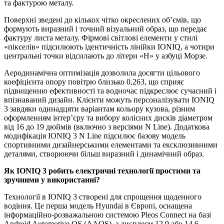
та фактурою металу.
Поверхні зведені до кількох чітко окреслених об’ємів, що
формують виразний і точний візуальний образ, що передає
фактуру листа металу. Фірмові світлові елементи у стилі
«пікселів» підсилюють ідентичність лінійки IONIQ, а чотири
центральні точки відсилають до літери «H» у азбуці Морзе.
Аеродинамічна оптимізація дозволила досягти цільового
коефіцієнта опору повітрю близько 0,263, що сприяє
підвищенню ефективності та водночас підкреслює сучасний і
впізнаваний дизайн. Клієнти можуть персоналізувати IONIQ
3 завдяки одинадцяти варіантам кольору кузова, різним
оформленням інтер’єру та вибору колісних дисків діаметром
від 16 до 19 дюймів (включно з версіями N Line). Додаткова
модифікація IONIQ 3 N Line підсилює базову модель
спортивними дизайнерськими елементами та ексклюзивними
деталями, створюючи більш виразний і динамічний образ.
Як
IONIQ
3 робить електричні технології простими та
зручними у використанні?
Технології в IONIQ 3 створені для спрощення щоденного
водіння. Це перша модель Hyundai в Європі, оснащена
інформаційно-розважальною системою Pleos Connect на базі
Android Automotive OS (AAOS), з дисплеєм 12,9 або 14,6