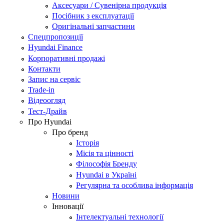
Аксесуари / Сувенірна продукція
Посібник з експлуатації
Оригінальні запчастини
Спецпропозиції
Hyundai Finance
Корпоративні продажі
Контакти
Запис на сервіс
Trade-in
Відеоогляд
Тест-Драйв
Про Hyundai
Про бренд
Історія
Місія та цінності
Філософія Бренду
Hyundai в Україні
Регулярна та особлива інформація
Новини
Інновації
Інтелектуальні технології