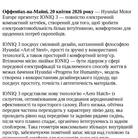
Оффенбах-на-Майні, 20 квітня 2026 року
— Hyundai Motor
Europe презентує IONIQ 3 — повністю електричний
компактний хетчбек, створений для того, щоб зробити
електроавтомобільність більш інтуїтивною, комфортною для
щоденних потреб європейців.
IONIQ 3 поєднує сміливий дизайн, натхненний філософією
Hyundai «Art of Steel», прості та зручні у використанні
технології, а також просторий і комфортний інтер’єр.
Втілюючи місію лінійки IONIQ — бути лідером у сфері
передової електрифікації та підключеного способу життя в
межах бачення Hyundai «Progress for Humanity», модель
створена з використанням дизайнерського підходу, що
поєднує простоту, точність і автентичність матеріалів.
IONIQ 3 представляє нову типологію «Aero Hatch» із
силуетом, оптимізованим для поєднання аеродинамічної
ефективності та просторого салону. Його низька, обтічна
передня частина переходить у характерну лінію даху, яка
проходить рівно над передніми та задніми рядами сидінь,
після чого плавно спадає, органічно інтегруючись із заднім
спойлером. Така геометрія максимально збільшує внутрішній
простір, забезпечуючи помітний запас місця над головою та
підвищений комфорт для пасажирів заднього ряду.