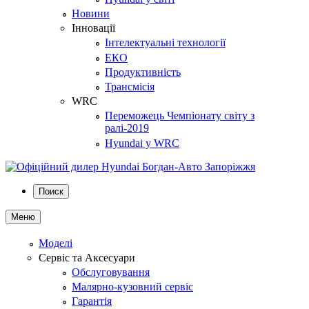
Новини
Інновації
Інтелектуальні технології
ЕКО
Продуктивність
Трансмісія
WRC
Переможець Чемпіонату світу з
ралі-2019
Hyundai у WRC
Поиск
Меню
Моделі
Сервіс та Аксесуари
Обслуговування
Малярно-кузовний сервіс
Гарантія