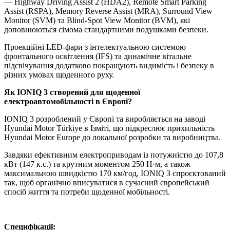
— Highway Driving Assist 2 (HDA2), Remote Smart Parking
Assist (RSPA), Memory Reverse Assist (MRA), Surround View
Monitor (SVM) та Blind-Spot View Monitor (BVM), які
доповнюються сімома стандартними подушками безпеки.
Проекційні LED-фари з інтелектуальною системою
фронтального освітлення (IFS) та динамічне вітальне
підсвічування додатково покращують видимість і безпеку в
різних умовах щоденного руху.
Як
IONIQ
3 створений для щоденної
електроавтомобільності в Європі?
IONIQ 3 розроблений у Європі та виробляється на заводі
Hyundai Motor Türkiye в Ізміті, що підкреслює прихильність
Hyundai Motor Europe до локальної розробки та виробництва.
Завдяки ефективним електроприводам із потужністю до 107,8
кВт (147 к.с.) та крутним моментом 250 Н·м, а також
максимальною швидкістю 170 км/год, IONIQ 3 спроєктований
так, щоб органічно вписуватися в сучасний європейський
спосіб життя та потреби щоденної мобільності.
Специфікації: