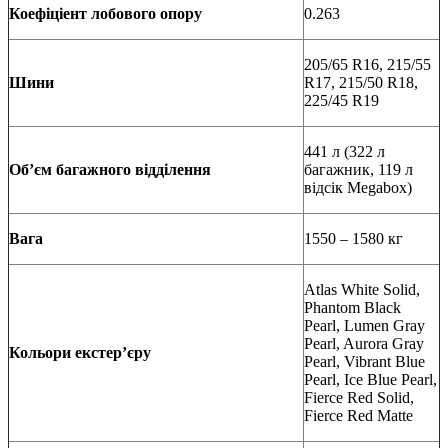
Коефіціент лобового опору
0.263
205/65 R16, 215/55
Шини
R17, 215/50 R18,
225/45 R19
441 л (322 л
Об’
єм багажного відділення
багажник, 119 л
відсік Megabox)
Вага
1550 – 1580 кг
Atlas White Solid,
Phantom Black
Pearl, Lumen Gray
Pearl, Aurora Gray
Кольори
е
кстер’
єру
Pearl, Vibrant Blue
Pearl, Ice Blue Pearl,
Fierce Red Solid,
Fierce Red Matte