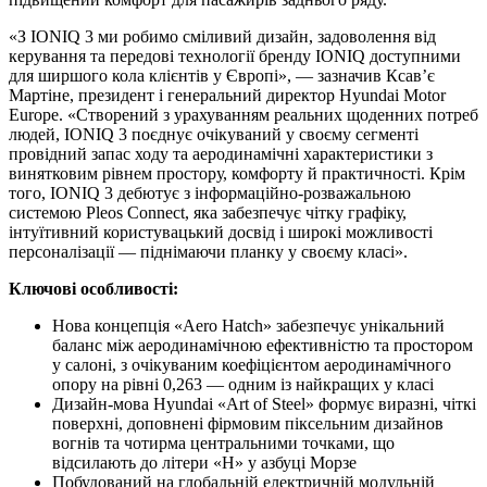
«З IONIQ 3 ми робимо сміливий дизайн, задоволення від
керування та передові технології бренду IONIQ доступними
для ширшого кола клієнтів у Європі», — зазначив Ксав’є
Мартіне, президент і генеральний директор Hyundai Motor
Europe. «Створений з урахуванням реальних щоденних потреб
людей, IONIQ 3 поєднує очікуваний у своєму сегменті
провідний запас ходу та аеродинамічні характеристики з
винятковим рівнем простору, комфорту й практичності. Крім
того, IONIQ 3 дебютує з інформаційно-розважальною
системою Pleos Connect, яка забезпечує чітку графіку,
інтуїтивний користувацький досвід і широкі можливості
персоналізації — піднімаючи планку у своєму класі».
Ключові особливості:
Нова концепція «Aero Hatch» забезпечує унікальний
баланс між аеродинамічною ефективністю та простором
у салоні, з очікуваним коефіцієнтом аеродинамічного
опору на рівні 0,263 — одним із найкращих у класі
Дизайн-мова Hyundai «Art of Steel» формує виразні, чіткі
поверхні, доповнені фірмовим піксельним дизайнов
вогнів та чотирма центральними точками, що
відсилають до літери «H» у азбуці Морзе
Побудований на глобальній електричній модульній