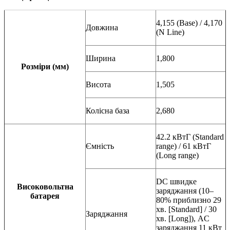
4,155 (Base) / 4,170
Довжина
(N Line)
Ширина
1,800
Розміри (мм)
Висота
1,505
Колісна база
2,680
42.2 кВтГ (Standard
Ємність
range) / 61 кВтГ
(Long range)
DC швидке
Високовольтна
заряджання (10–
батарея
80% приблизно 29
хв. [Standard] / 30
Заряджання
хв. [Long]), AC
заряджання 11 кВт