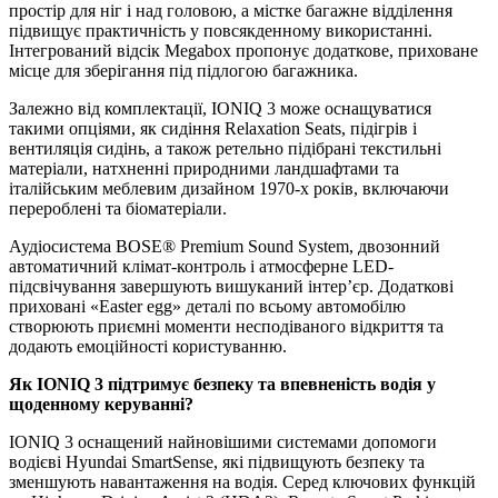
простір для ніг і над головою, а містке багажне відділення
підвищує практичність у повсякденному використанні.
Інтегрований відсік Megabox пропонує додаткове, приховане
місце для зберігання під підлогою багажника.
Залежно від комплектації, IONIQ 3 може оснащуватися
такими опціями, як сидіння Relaxation Seats, підігрів і
вентиляція сидінь, а також ретельно підібрані текстильні
матеріали, натхненні природними ландшафтами та
італійським меблевим дизайном 1970-х років, включаючи
перероблені та біоматеріали.
Аудіосистема BOSE® Premium Sound System, двозонний
автоматичний клімат-контроль і атмосферне LED-
підсвічування завершують вишуканий інтер’єр. Додаткові
приховані «Easter egg» деталі по всьому автомобілю
створюють приємні моменти несподіваного відкриття та
додають емоційності користуванню.
Як
IONIQ
3 підтримує безпеку та впевненість водія у
щоденному керуванні?
IONIQ 3 оснащений найновішими системами допомоги
водієві Hyundai SmartSense, які підвищують безпеку та
зменшують навантаження на водія. Серед ключових функцій