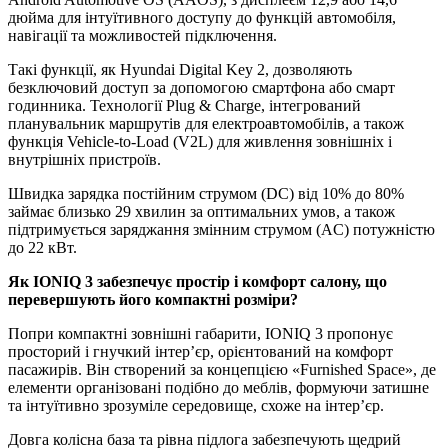
дюйма для інтуїтивного доступу до функцій автомобіля,
навігації та можливостей підключення.
Такі функції, як Hyundai Digital Key 2, дозволяють
безключовий доступ за допомогою смартфона або смарт
годинника. Технології Plug & Charge, інтегрований
планувальник маршрутів для електроавтомобілів, а також
функція Vehicle-to-Load (V2L) для живлення зовнішніх і
внутрішніх пристроїв.
Швидка зарядка постійним струмом (DC) від 10% до 80%
займає близько 29 хвилин за оптимальних умов, а також
підтримується заряджання змінним струмом (AC) потужністю
до 22 кВт.
Як
IONIQ
3 забезпечує простір і комфорт салону, що
перевершують його компактні розміри?
Попри компактні зовнішні габарити, IONIQ 3 пропонує
просторий і гнучкий інтер’єр, орієнтований на комфорт
пасажирів. Він створений за концепцією «Furnished Space», де
елементи організовані подібно до меблів, формуючи затишне
та інтуїтивно зрозуміле середовище, схоже на інтер’єр.
Довга колісна база та рівна підлога забезпечують щедрий