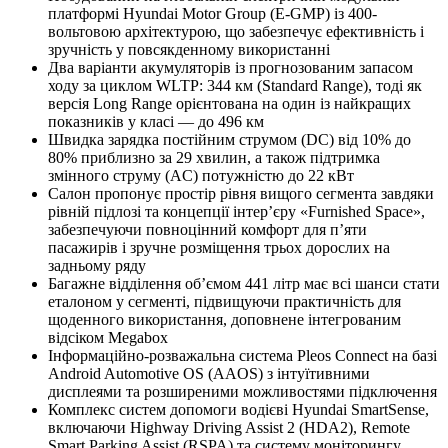
платформі Hyundai Motor Group (E-GMP) із 400-
вольтовою архітектурою, що забезпечує ефективність і
зручність у повсякденному використанні
Два варіанти акумуляторів із прогнозованим запасом
ходу за циклом WLTP: 344 км (Standard Range), тоді як
версія Long Range орієнтована на один із найкращих
показників у класі — до 496 км
Швидка зарядка постійним струмом (DC) від 10% до
80% приблизно за 29 хвилин, а також підтримка
змінного струму (AC) потужністю до 22 кВт
Салон пропонує простір рівня вищого сегмента завдяки
рівній підлозі та концепції інтер’єру «Furnished Space»,
забезпечуючи повноцінний комфорт для п’яти
пасажирів і зручне розміщення трьох дорослих на
задньому ряду
Багажне відділення об’ємом 441 літр має всі шанси стати
еталоном у сегменті, підвищуючи практичність для
щоденного використання, доповнене інтегрованим
відсіком Megabox
Інформаційно-розважальна система Pleos Connect на базі
Android Automotive OS (AAOS) з інтуїтивними
дисплеями та розширеними можливостями підключення
Комплекс систем допомоги водієві Hyundai SmartSense,
включаючи Highway Driving Assist 2 (HDA2), Remote
Smart Parking Assist (RSPA) та систему моніторингу