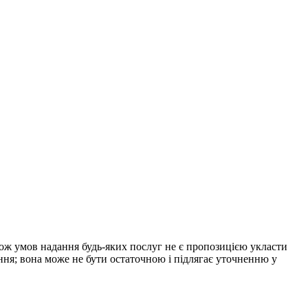
акож умов надання будь-яких послуг не є пропозицією укласти
ння; вона може не бути остаточною і підлягає уточненню у