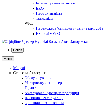
Інтелектуальні технології
ЕКО
Продуктивність
Трансмісія
WRC
Переможець Чемпіонату світу з ралі-2019
Hyundai у WRC
Поиск
Меню
Моделі
Сервіс та Аксесуари
Обслуговування
Малярно-кузовний сервіс
Гарантія
Аксесуари / Сувенірна продукція
Посібник з експлуатації
Оригінальні запчастини