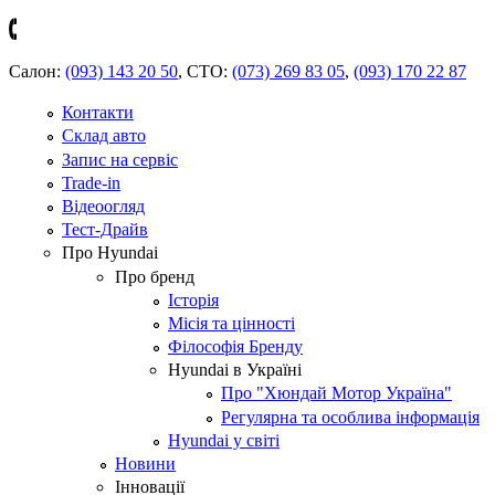
Салон:
(093) 143 20 50
,
СТО:
(073) 269 83 05
,
(093) 170 22 87
Контакти
Склад авто
Запис на сервіс
Trade-in
Відеоогляд
Тест-Драйв
Про Hyundai
Про бренд
Історія
Місія та цінності
Філософія Бренду
Hyundai в Україні
Про "Хюндай Мотор Україна"
Регулярна та особлива інформація
Hyundai у світі
Новини
Інновації