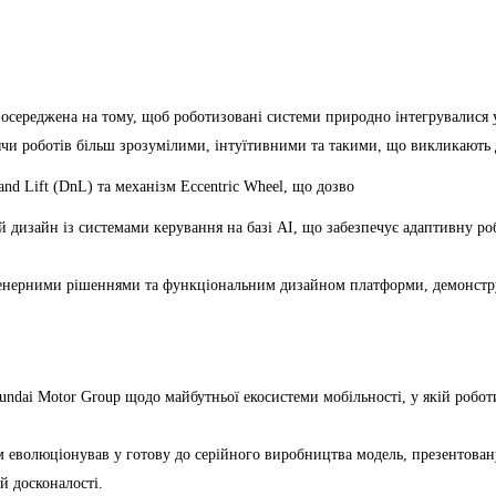
осереджена на тому, щоб роботизовані системи природно інтегрувалися 
лячи роботів більш зрозумілими, інтуїтивними та такими, що викликають
nd Lift (DnL) та механізм Eccentric Wheel, що дозво
дизайн із системами керування на базі AI, що забезпечує адаптивну роб
енерними рішеннями та функціональним дизайном платформи, демонструюч
dai Motor Group щодо майбутньої екосистеми мобільності, у якій роботи
волюціонував у готову до серійного виробництва модель, презентовану н
й досконалості.