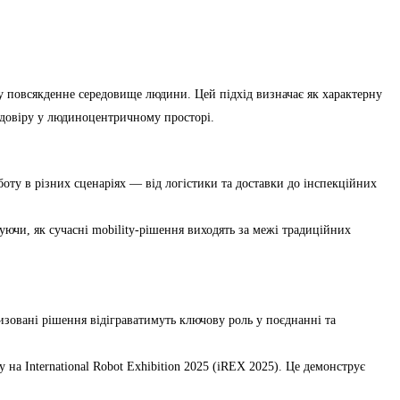
у повсякденне середовище людини. Цей підхід визначає як характерну
 довіру у людиноцентричному просторі.
оту в різних сценаріях — від логістики та доставки до інспекційних
и, як сучасні mobility-рішення виходять за межі традиційних
зовані рішення відіграватимуть ключову роль у поєднанні та
а International Robot Exhibition 2025 (iREX 2025). Це демонструє