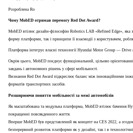
Розроблена Ro
Чому MobED отримав перемогу Red Dot Award?
MobED втілює дизайн-філософію Robotics LAB «Refined Edge», яка з
форму платформи, так і принципи її взаємодії з користувачем, роб
Платформа інтегрує власні технології Hyundai Motor Group — Drive a
Окрім цього, MobED поєднує функціональний, цільово орієнтований 
завдань і автономних рішень у сфері мобільності.
Визнання Red Dot Award підкреслює баланс між інноваційними інж
форматів транспортних засобів.
Розширюючи поняття мобільності за межі автомобілів
Як масштабована та модульна платформа, MobED втілює бачення Hyun
покращенні повсякденного життя.
Вперше MobED був представлений як концепт на CES 2022, а згодом е
безперервний розвиток платформи як у дизайні, так і в технологічні