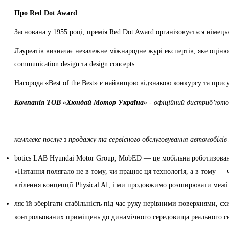
Про Red Dot Award
Заснована у 1955 році, премія Red Dot Award організовується німец
Лауреатів визначає незалежне міжнародне журі експертів, яке оцінює 
communication design та design concepts.
Нагорода «Best of the Best» є найвищою відзнакою конкурсу та пр
Компанія ТOВ «Хюндай Мотор Україна»
- офіційний дистриб’ютор
комплекс послуг з продажу та сервісного обслуговування автомобілів
botics LAB Hyundai Motor Group, MobED — це мобільна роботизована
«Питання полягало не в тому, чи працює ця технологія, а в тому —
втілення концепції Physical AI, і ми продовжимо розширювати межі
ляє їй зберігати стабільність під час руху нерівними поверхнями,
контрольованих приміщень до динамічного середовища реального св