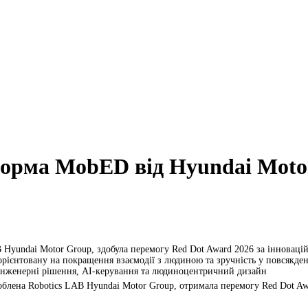
орма MobED від Hyundai Moto
yundai Motor Group, здобула перемогу Red Dot Award 2026 за інновацій
орієнтовану на покращення взаємодії з людиною та зручність у повсякде
інженерні рішення, AI-керування та людиноцентричний дизайн
облена Robotics LAB Hyundai Motor Group, отримала перемогу Red Dot A