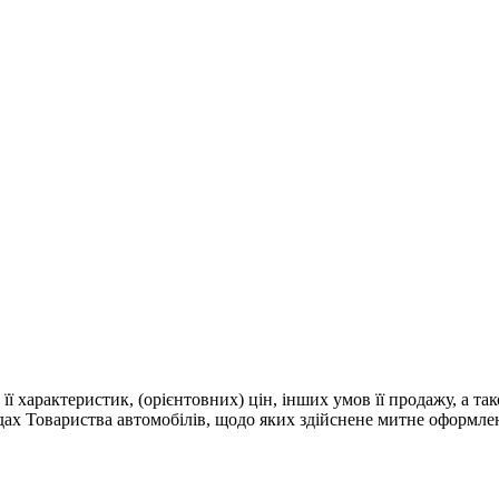
 її характеристик, (орієнтовних) цін, інших умов її продажу, а т
адах Товариства автомобілів, щодо яких здійснене митне оформле