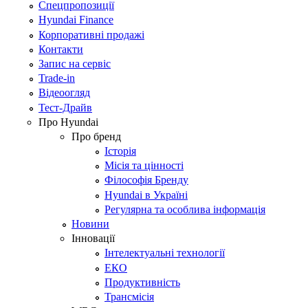
Спецпропозиції
Hyundai Finance
Корпоративні продажі
Контакти
Запис на сервіс
Trade-in
Відеоогляд
Тест-Драйв
Про Hyundai
Про бренд
Історія
Місія та цінності
Філософія Бренду
Hyundai в Україні
Регулярна та особлива інформація
Новини
Інновації
Інтелектуальні технології
ЕКО
Продуктивність
Трансмісія