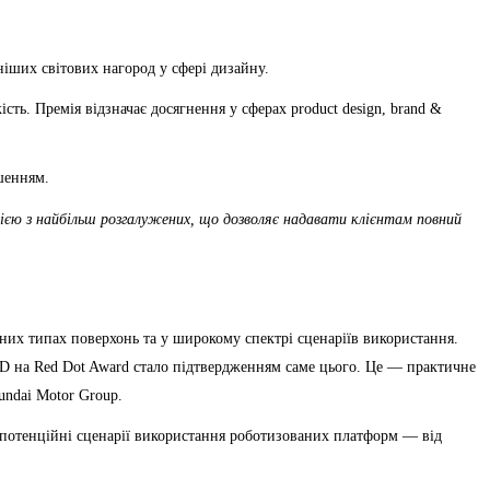
ніших світових нагород у сфері дизайну.
сть. Премія відзначає досягнення у сферах product design, brand &
шенням.
нією з найбільш розгалужених, що дозволяє надавати клієнтам повний
них типах поверхонь та у широкому спектрі сценаріїв використання.
ED на Red Dot Award стало підтвердженням саме цього. Це — практичне
undai Motor Group.
ь потенційні сценарії використання роботизованих платформ — від