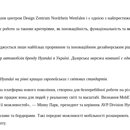
ьким центром Design Zentrum Nordrhein Westfalen і є однією з найпрестиж
роботи за такими критеріями, як інноваційність, функціональність та які
исуджується лише найбільш проривним та інноваційним дизайнерським рі
 автомобілів бренду Hyundai в Україні. Дилерська мережа компанії є од
 Hyundai на рівні кращих європейських і світових стандартів.
 платформа нового покоління, створена для безперебійної роботи на різ
 чи працює вона для людей у реальному світі та масштабі. Визнання Mob
 її можливостей», — Мінву Парк, президент та керівник AVP Division Hy
 схилами та бордюрами. Такі передові можливості мобільності розширюют
іту.