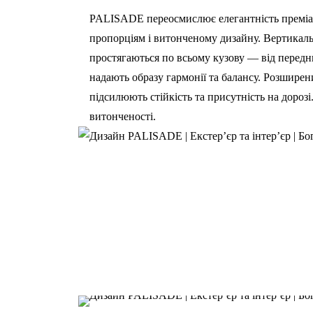
PALISADE переосмислює елегантність преміа
пропорціям і витонченому дизайну. Вертикальн
простягаються по всьому кузову — від переднь
надають образу гармонії та балансу. Розширени
підсилюють стійкість та присутність на дорозі
витонченості.