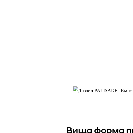
кстер’єр
Вища форма п