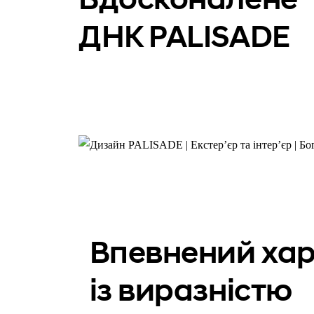
ДНК PALISADE
Впевнений ха
із виразністю