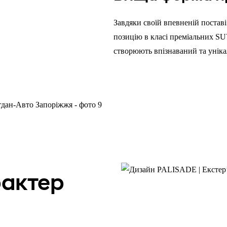
Завдяки своїй впевненій постав
позицію в класі преміальних SUV
створюють впізнаваний та уніка
рактер