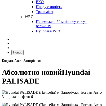
ЕКО
Продуктивність
Трансмісія
WRC
Переможець Чемпіонату світу з
ралі-2019
Hyundai в WRC
Поиск
Богдан-Авто Запоріжжя
Абсолютно новий
Hyundai
PALISADE