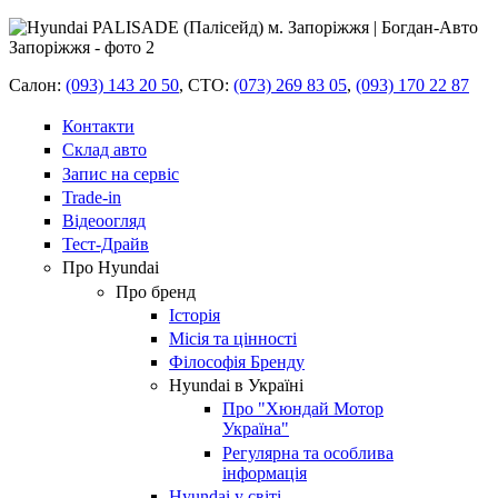
Салон:
(093) 143 20 50
,
СТО:
(073) 269 83 05
,
(093) 170 22 87
Контакти
Склад авто
Запис на сервіс
Trade-in
Відеоогляд
Тест-Драйв
Про Hyundai
Про бренд
Історія
Місія та цінності
Філософія Бренду
Hyundai в Україні
Про "Хюндай Мотор
Україна"
Регулярна та особлива
інформація
Hyundai у світі