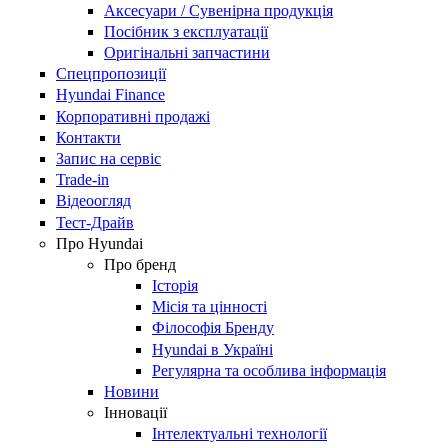
Аксесуари / Сувенірна продукція
Посібник з експлуатації
Оригінальні запчастини
Спецпропозиції
Hyundai Finance
Корпоративні продажі
Контакти
Запис на сервіс
Trade-in
Відеоогляд
Тест-Драйв
Про Hyundai
Про бренд
Історія
Місія та цінності
Філософія Бренду
Hyundai в Україні
Регулярна та особлива інформація
Новини
Інновації
Інтелектуальні технології