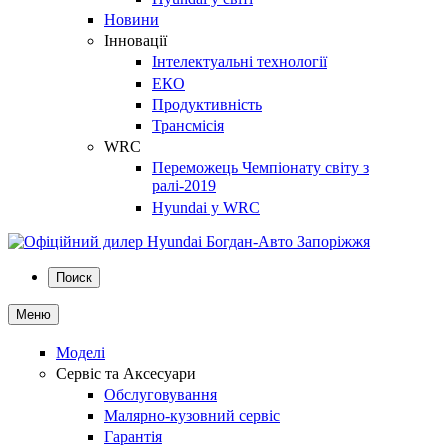
Новини
Інновації
Інтелектуальні технології
ЕКО
Продуктивність
Трансмісія
WRC
Переможець Чемпіонату світу з
ралі-2019
Hyundai у WRC
Поиск
Меню
Моделі
Сервіс та Аксесуари
Обслуговування
Малярно-кузовний сервіс
Гарантія