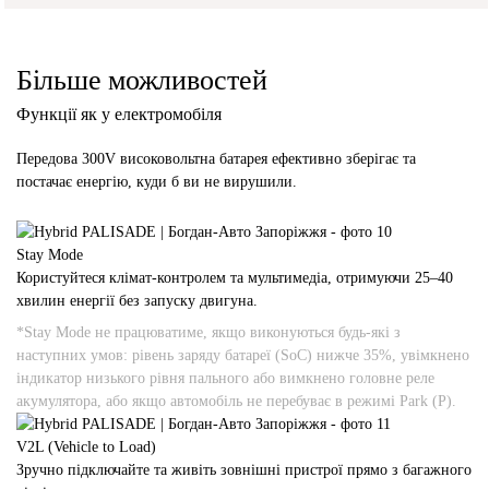
Більше можливостей
Функції як у електромобіля
Передова 300V високовольтна батарея ефективно зберігає та
постачає енергію, куди б ви не вирушили.
Stay Mode
Користуйтеся клімат-контролем та мультимедіа, отримуючи 25–40
хвилин енергії без запуску двигуна.
*Stay Mode не працюватиме, якщо виконуються будь-які з
наступних умов: рівень заряду батареї (SoC) нижче 35%, увімкнено
індикатор низького рівня пального або вимкнено головне реле
акумулятора, або якщо автомобіль не перебуває в режимі Park (P).
V2L (Vehicle to Load)
Зручно підключайте та живіть зовнішні пристрої прямо з багажного