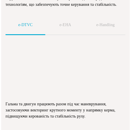
технологіям, що забезпечують точне керування та стабільність.
e-DTVC
e-EHA
e-Handling
Гальма та двигун працюють разом під час маневрування,
Пі
застосовуючи векторинг крутного моменту у напрямку керма,
зч
підвищуючи керованість та стабільність руху.