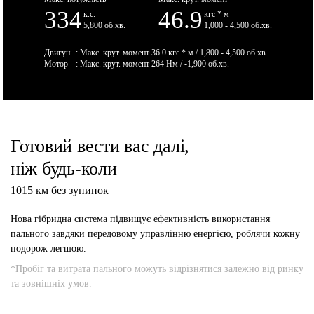
334
46.9
к.с.
кгс * м
5,800 об.хв.
1,000 - 4,500 об.хв.
Двигун
: Макс. крут. момент 36.0 кгс * м / 1,800 - 4,500 об.хв.
Мотор
: Макс. крут. момент 264 Нм / -1,900 об.хв.
Готовий вести вас далі,
ніж будь-коли
1015 км без зупинок
Нова гібридна система підвищує ефективність використання
пального завдяки передовому управлінню енергією, роблячи кожну
подорож легшою.
*Пробіг та витрата пального можуть відрізнятися залежно від ринку
та зовнішніх умов.